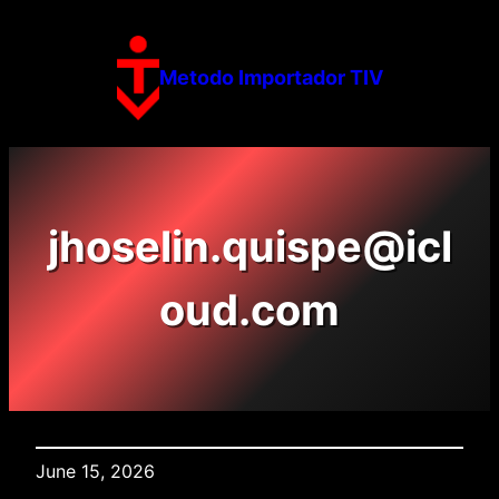
Skip
to
content
Metodo Importador TIV
jhoselin.quispe@icl
oud.com
June 15, 2026