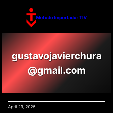
Skip
to
content
Metodo Importador TIV
gustavojavierchura
@gmail.com
April 29, 2025