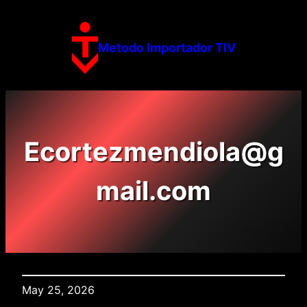
Skip
to
content
Metodo Importador TIV
Ecortezmendiola@g
mail.com
May 25, 2026