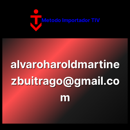
Skip
to
content
Metodo Importador TIV
alvaroharoldmartine
zbuitrago@gmail.co
m